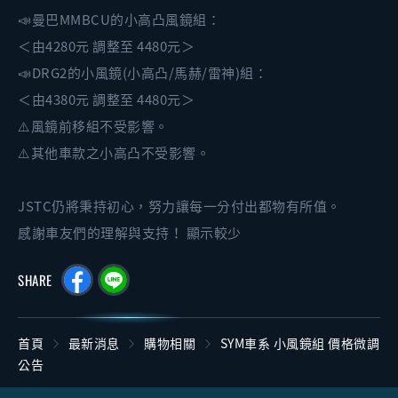
📣曼巴MMBCU的小高凸風鏡組：
＜由4280元 調整至 4480元＞
📣DRG2的小風鏡(小高凸/馬赫/雷神)組：
＜由4380元 調整至 4480元＞
⚠️風鏡前移組不受影響。
⚠️其他車款之小高凸不受影響。
JSTC仍將秉持初心，努力讓每一分付出都物有所值。
感謝車友們的理解與支持！ 顯示較少
SHARE
首頁
最新消息
購物相關
SYM車系 小風鏡組 價格微調
公告