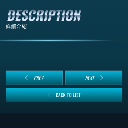
詳細介紹
PREV
NEXT
BACK TO LIST