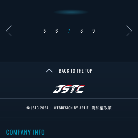
5
6
7
8
9
BACK TO THE TOP
© JSTC 2024
|
WEBDESIGN BY ARTIE
隱私權政策
COMPANY INFO