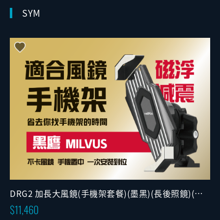
SYM
DRG2 加長大風鏡(手機架套餐)(墨黑)(長後照鏡)(可
調版)
11,460