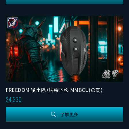
FREEDOM 後土除+牌架下移 MMBCU(の闇)
4,230
了解更多