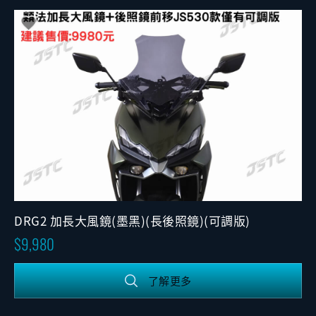
DRG2 加長大風鏡(墨黑)(長後照鏡)(可調版)
9,980
了解更多