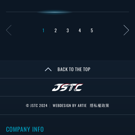
1
2
3
4
5
BACK TO THE TOP
© JSTC 2024
|
WEBDESIGN BY ARTIE
隱私權政策
COMPANY INFO