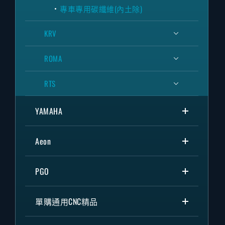
專車專用碳纖維(內土除)
KRV
ROMA
RTS
YAMAHA
Aeon
PGO
單購通用CNC精品