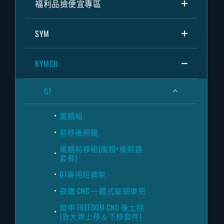
福利品撿便宜專區
SYM
KYMCO
G7
風鏡組
前移後照鏡
風鏡前移組(風鏡+後照鏡
套餐)
G7專用短牌架
夜鷹 CNC 一體式龍頭車把
鎧甲 FREEDOM CNC 後土除
(含大牌上移＆下移套件)