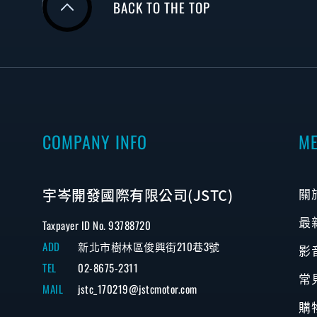
BACK TO THE TOP
COMPANY INFO
M
宇岑開發國際有限公司(JSTC)
關
最
Taxpayer ID No. 93788720
ADD
新北市樹林區俊興街210巷3號
影
TEL
02-8675-2311
常
MAIL
jstc_170219@jstcmotor.com
購