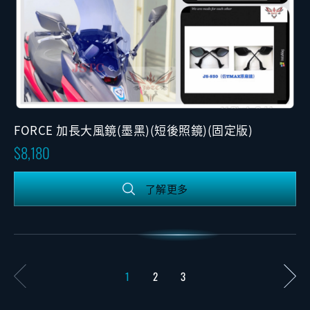
FORCE 加長大風鏡(墨黑)(短後照鏡)(固定版)
8,180
了解更多
1
2
3