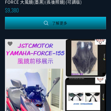
FORCE 大風鏡(墨黑)(長後照鏡)(可調版)
9,380
了解更多