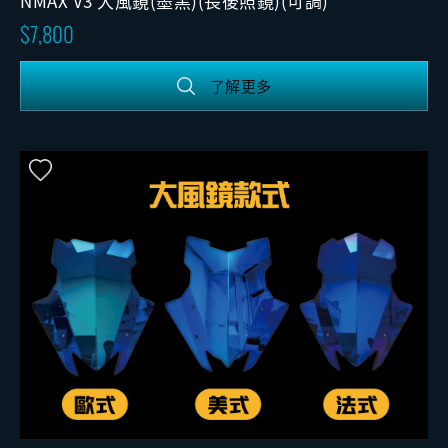
NMAX V3 大風鏡(墨黑)(長後照鏡)(可調)
7,800
了解更多