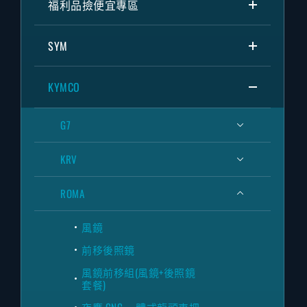
福利品撿便宜專區
SYM
KYMCO
G7
KRV
ROMA
風鏡
前移後照鏡
風鏡前移組(風鏡+後照鏡
套餐)