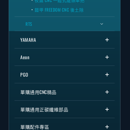
夜鷹 CNC 一體式龍頭車把
鎧甲 FREEDOM CNC 後土除
RTS
YAMAHA
Aeon
PGO
單購通用CNC精品
單購通用正碳纖維部品
單購配件專區