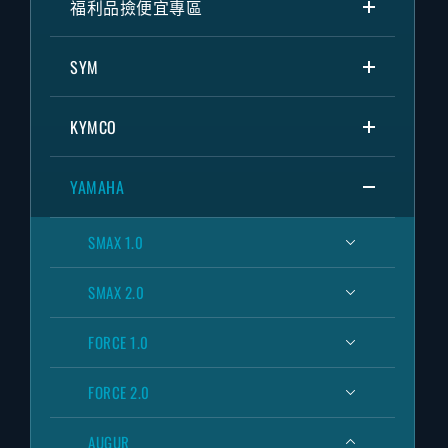
福利品撿便宜專區
SYM
KYMCO
YAMAHA
SMAX 1.0
SMAX 2.0
FORCE 1.0
FORCE 2.0
AUGUR