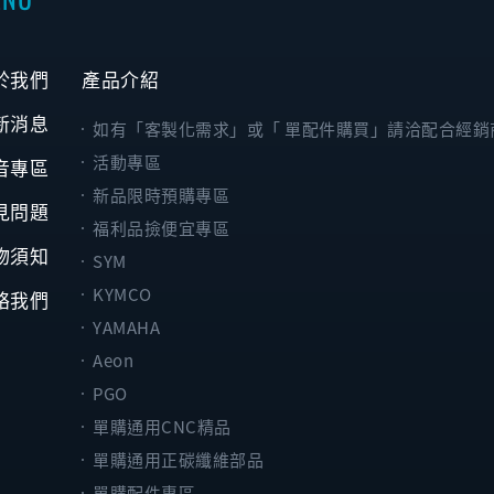
於我們
產品介紹
新消息
如有「客製化需求」或「 單配件購買」請洽配合經銷
活動專區
音專區
新品限時預購專區
見問題
福利品撿便宜專區
物須知
SYM
KYMCO
絡我們
YAMAHA
Aeon
PGO
單購通用CNC精品
單購通用正碳纖維部品
單購配件專區