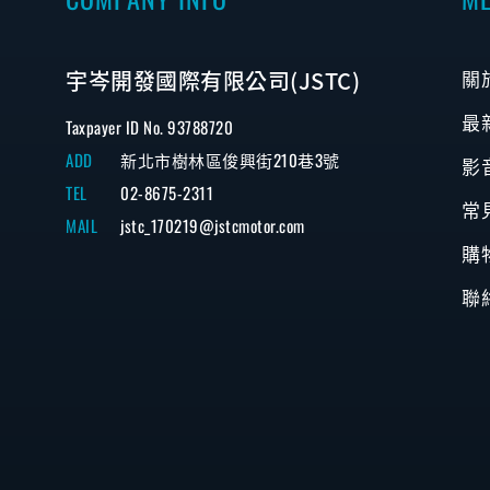
宇岑開發國際有限公司(JSTC)
關
最
Taxpayer ID No. 93788720
ADD
新北市樹林區俊興街210巷3號
影
TEL
02-8675-2311
常
MAIL
jstc_170219@jstcmotor.com
購
聯