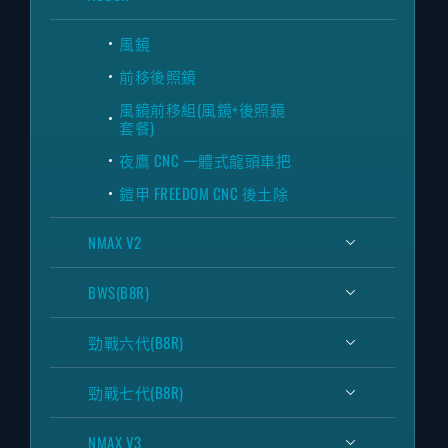
風鏡
前移後照鏡
風鏡前移組(風鏡+後照鏡
套餐)
夜鷹 CNC 一體式龍頭車把
鎧甲 FREEDOM CNC 後土除
NMAX V2
BWS(B8R)
勁戰六代(B8R)
勁戰七代(B8R)
NMAX V3