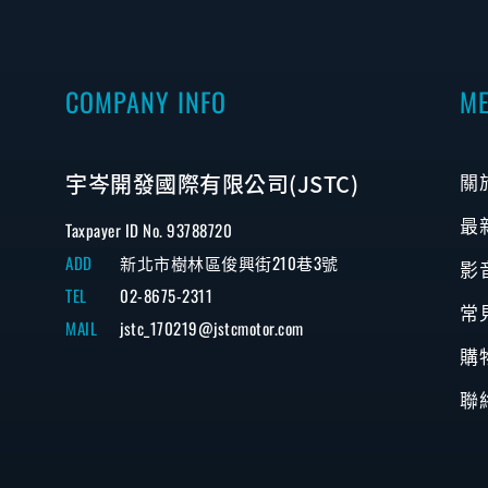
COMPANY INFO
M
宇岑開發國際有限公司(JSTC)
關
最
Taxpayer ID No. 93788720
ADD
新北市樹林區俊興街210巷3號
影
TEL
02-8675-2311
常
MAIL
jstc_170219@jstcmotor.com
購
聯