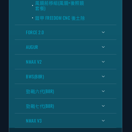
風鏡前移組(風鏡+後照鏡
套餐)
鎧甲 FREEDOM CNC 後土除
FORCE 2.0
AUGUR
NMAX V2
BWS(B8R)
勁戰六代(B8R)
勁戰七代(B8R)
NMAX V3