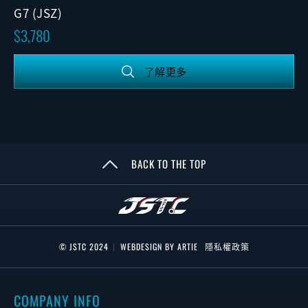
G7 (JSZ)
3,780
了解更多
BACK TO THE TOP
© JSTC 2024
|
WEBDESIGN BY ARTIE
隱私權政策
COMPANY INFO