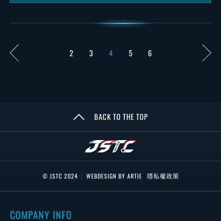
2
3
4
5
6
BACK TO THE TOP
© JSTC 2024
|
WEBDESIGN BY ARTIE
隱私權政策
COMPANY INFO