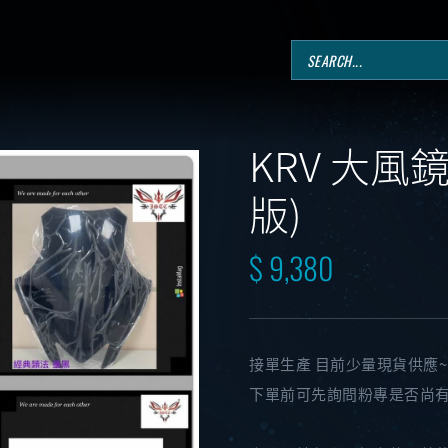
KRV 大風
版)
$ 9,380
接單生產 目前少量現貨供應~
下單前可先詢問粉專是否尚