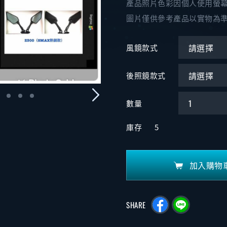
產品照片色彩因個人使用螢
圖片僅供參考產品以實物為
風鏡款式
後照鏡款式
數量
庫存
5
加入購物
SHARE