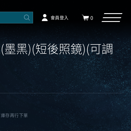
0
會員登入
鏡(墨黑)(短後照鏡)(可調
有庫存再行下單