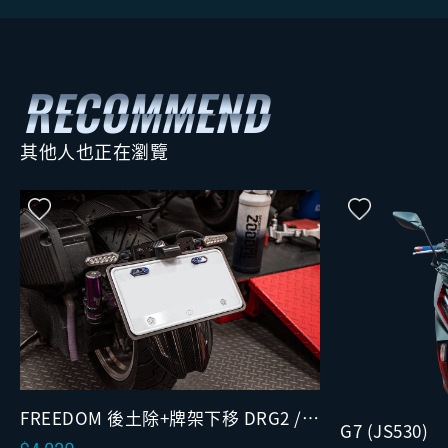
其他人也正在瀏覽
FREEDOM 後土除+牌架下移 DRG2 /
G7 (JS530)
2.5 (の闇)