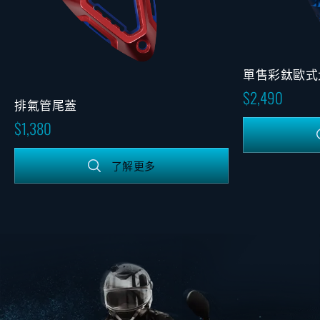
單售彩鈦歐式
2,490
排氣管尾蓋
1,380
了解更多