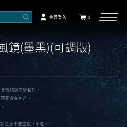
0
會員登入
大風鏡(墨黑)(可調版)
包含後視鏡前移套件，
幕因素會有色差，
準。
請注意不要重複下單喔⚠️⚠️