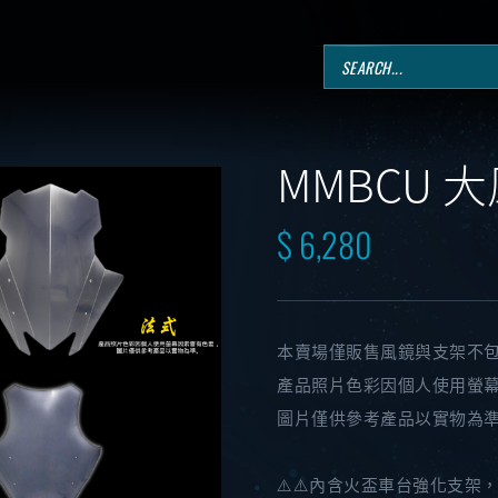
MMBCU 
$ 6,280
本賣場僅販售風鏡與支架不
產品照片色彩因個人使用螢
圖片僅供參考產品以實物為
⚠️⚠️內含火盃車台強化支架，