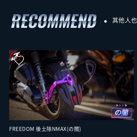
其他人
FREEDOM 後土除NMAX(の闇)