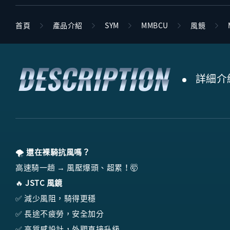
首頁
產品介紹
SYM
MMBCU
風鏡
詳細介
🌪️
還在裸騎抗風嗎？
高速騎一趟 → 風壓爆頭、超累！🤯
🔥
JSTC 風鏡
✅ 減少風阻，騎得更穩
✅ 長途不疲勞，安全加分
✅ 高質感設計，外觀直接升級