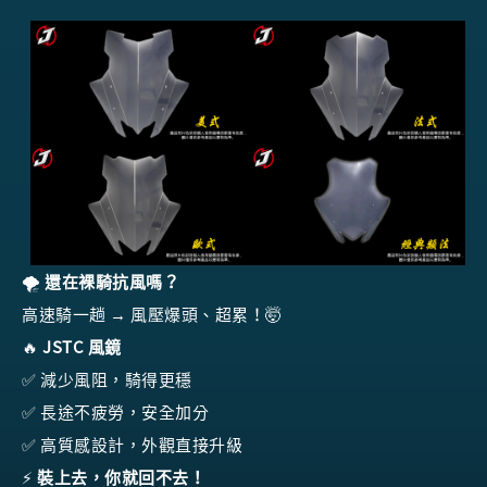
🌪️
還在裸騎抗風嗎？
高速騎一趟 → 風壓爆頭、超累！🤯
🔥
JSTC 風鏡
✅ 減少風阻，騎得更穩
✅ 長途不疲勞，安全加分
✅ 高質感設計，外觀直接升級
⚡
裝上去，你就回不去！