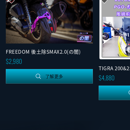
FREEDOM 後土除SMAX2.0(の闇)
2,980
TIGRA 200
(固定版)
4,880
了解更多