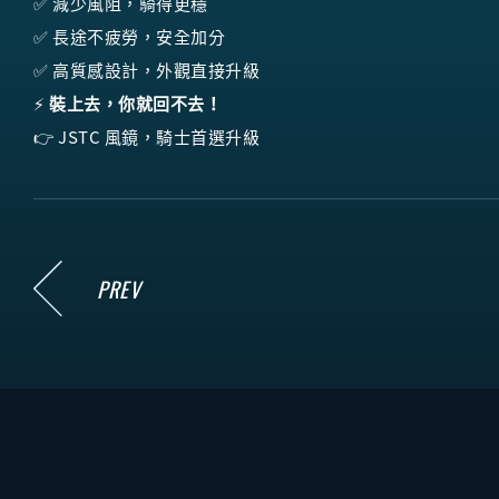
✅ 減少風阻，騎得更穩
✅ 長途不疲勞，安全加分
✅ 高質感設計，外觀直接升級
⚡
裝上去，你就回不去！
👉 JSTC 風鏡，騎士首選升級
PREV