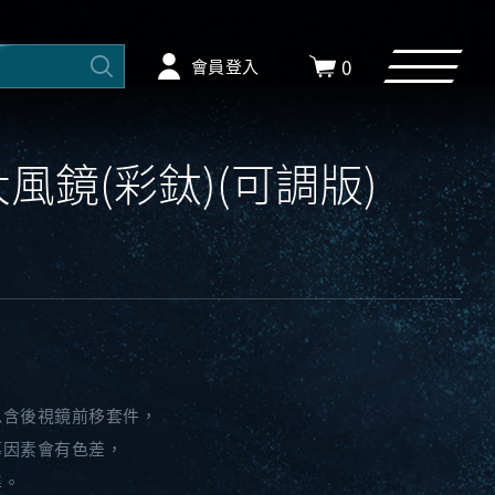
0
會員登入
0 大風鏡(彩鈦)(可調版)
包含後視鏡前移套件，
幕因素會有色差，
準。