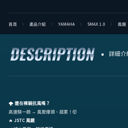
首頁
產品介紹
YAMAHA
SMAX 1.0
風鏡
詳細介
🌪️
還在裸騎抗風嗎？
高速騎一趟 → 風壓爆頭、超累！🤯
🔥
JSTC 風鏡