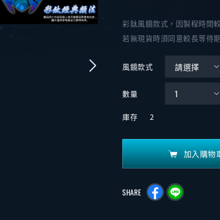
彩鈦風鏡款式，因製程時間
若無現貨時須同意較長等待
風鏡款式
數量
庫存
2
加入購物
SHARE