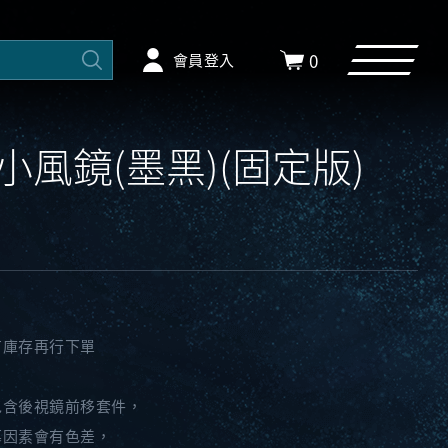
0
會員登入
.0 小風鏡(墨黑)(固定版)
有庫存再行下單
包含後視鏡前移套件，
幕因素會有色差，