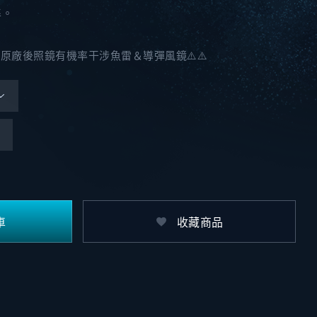
準。
，原廠後照鏡有機率干涉魚雷＆導彈風鏡⚠️⚠️
車
收藏商品