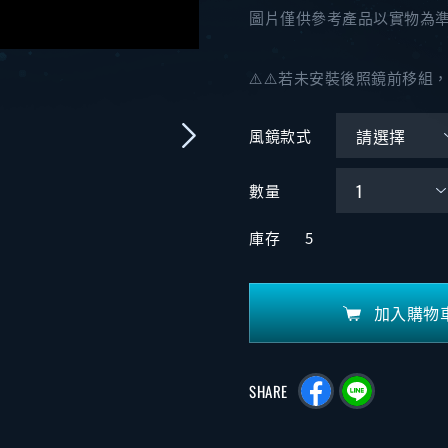
圖片僅供參考產品以實物為
⚠️⚠️若未安裝後照鏡前移組
風鏡款式
數量
庫存
5
加入購物
SHARE