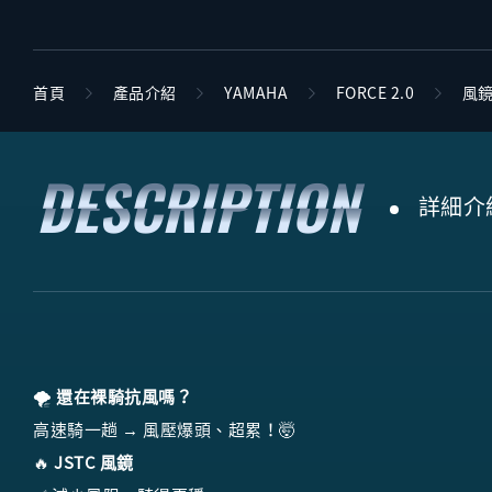
首頁
產品介紹
YAMAHA
FORCE 2.0
風
詳細介
🌪️
還在裸騎抗風嗎？
高速騎一趟 → 風壓爆頭、超累！🤯
🔥
JSTC 風鏡