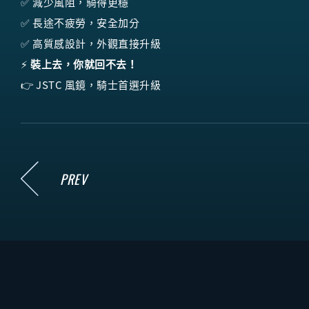
✅ 減少風阻，騎得更穩
✅ 長途不疲勞，安全加分
✅ 高質感設計，外觀直接升級
⚡
裝上去，你就回不去！
👉 JSTC 風鏡，騎士首選升級
PREV