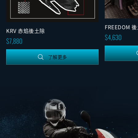
FREEDOM 
KRV 赤焰後土除
2.5 (水轉印)
4,630
7,880
了解更多