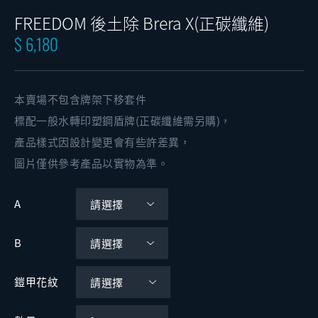
FREEDOM 後土除 Brera X(正碳纖維)
$ 6,180
本賣場不包含牌架下移套件
標配一般水轉印塑鋼盾牌(正碳纖維需另購)，
產品樣式因設計變更會有些許差異，
圖片僅供參考產品以實物為準。
A
B
鎧甲花紋