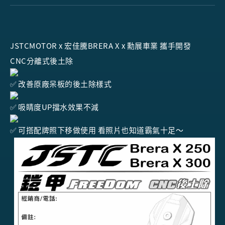
JSTCMOTOR x 宏佳騰BRERA X x 勳展車業 攜手開發
CNC分離式後土除
改善原廠呆板的後土除樣式
吸睛度UP擋水效果不減
可搭配牌照下移做使用 看照片也知道霸氣十足～