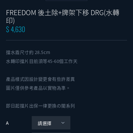
FREEDOM 後土除+牌架下移 DRG(水轉
印)
$ 4,630
擋水盾尺寸約 28.5cm
水轉印擋片目前須等45-60個工作天
產品樣式因設計變更會有些許差異
圖片僅供參考產品以實物為準。
即日起擋片出保一律更換の闇系列
A