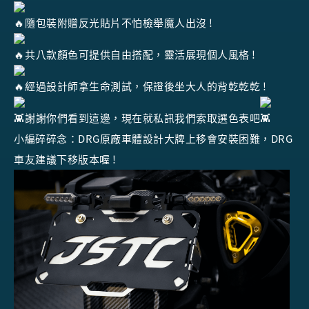
隨包裝附贈反光貼片不怕檢舉魔人出沒 !
共八款顏色可提供自由搭配，靈活展現個人風格 !
經過設計師拿生命測試，保證後坐大人的背乾乾乾 !
謝謝你們看到這邊，現在就私訊我們索取選色表吧
小編碎碎念：DRG原廠車體設計大牌上移會安裝困難，DRG
車友建議下移版本喔 !