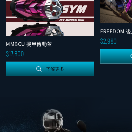
FREEDOM
2,980
MMBCU 機甲傳動蓋
17,800
了解更多