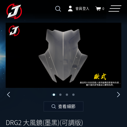
會員登入
0
查看細節
DRG2 大風鏡(墨黑)(可調版)