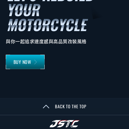
與你一起追求速度感與高品質改裝風格
BUY NOW
BACK TO THE TOP