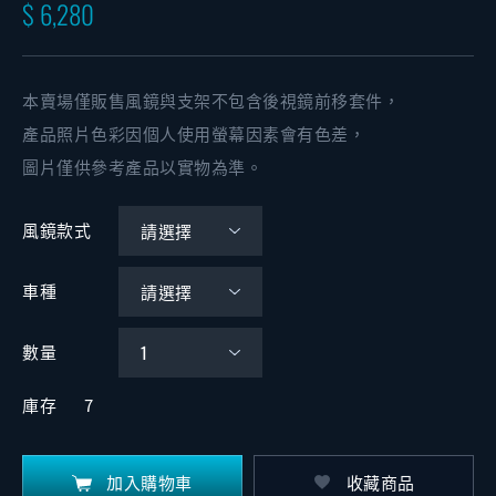
$ 6,280
本賣場僅販售風鏡與支架不包含後視鏡前移套件，
產品照片色彩因個人使用螢幕因素會有色差，
圖片僅供參考產品以實物為準。
風鏡款式
車種
數量
庫存
7
加入購物車
收藏商品