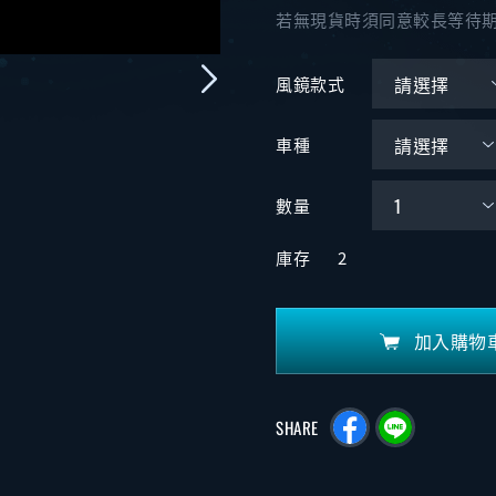
若無現貨時須同意較長等待
風鏡款式
車種
數量
庫存
2
加入購物
SHARE