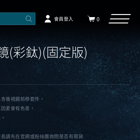
0
會員登入
鏡(彩鈦)(固定版)
包含後視鏡前移套件，
幕因素會有色差，
準。
較長請先在官網或粉絲團詢問是否有現貨