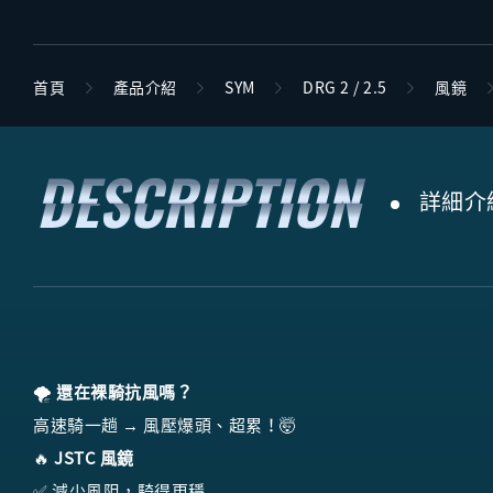
首頁
產品介紹
SYM
DRG 2 / 2.5
風鏡
詳細介
🌪️
還在裸騎抗風嗎？
高速騎一趟 → 風壓爆頭、超累！🤯
🔥
JSTC 風鏡
✅ 減少風阻，騎得更穩