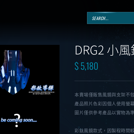
DRG2 小風
$ 5,180
本賣場僅販售風鏡與支架不
產品照片色彩因個人使用螢
圖片僅供參考產品以實物為
彩鈦風鏡款式，因製程時間