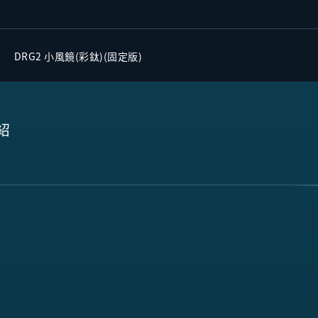
DRG2 小風鏡(彩鈦)(固定版)
紹