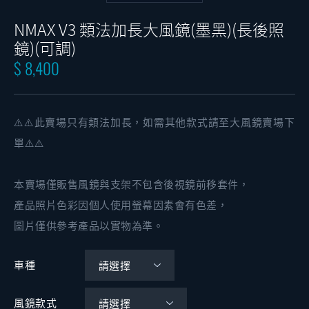
NMAX V3 類法加長大風鏡(墨黑)(長後照
鏡)(可調)
$ 8,400
⚠️⚠️此賣場只有類法加長，如需其他款式請至大風鏡賣場下
單⚠️⚠️
本賣場僅販售風鏡與支架不包含後視鏡前移套件，
產品照片色彩因個人使用螢幕因素會有色差，
圖片僅供參考產品以實物為準。
車種
風鏡款式