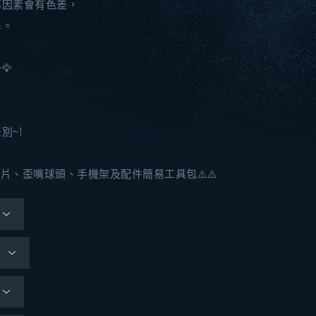
幕因素會有色差，
準。
🦅
別~!
墊片、歪嘴球頭、手機架及配件簡易工具包⚠️⚠️