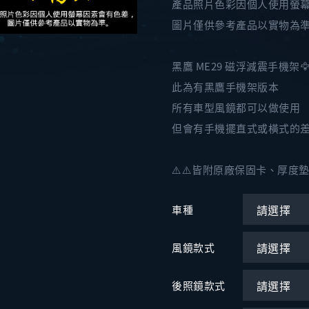
產品照片色彩因個人使用螢
圖片僅供參考產品以實物為
黑鷹 ME29 磁浮減震手機架🦅
此為有黑鷹手機架版本
所有車型風鏡都可以做使用
但會有手機擺直式或橫式的差
⚠️⚠️皆附原廠保固卡、厚度
車種
風鏡款式
後照鏡款式