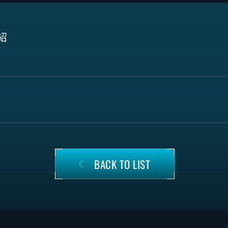
紹
BACK TO LIST