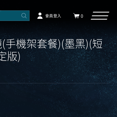
0
會員登入
鏡(手機架套餐)(墨黑)(短
定版)