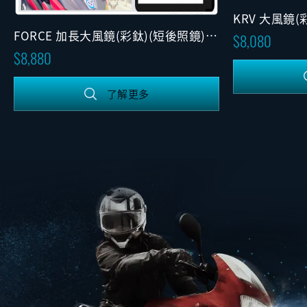
KRV 大風鏡(
FORCE 加長大風鏡(彩鈦)(短後照鏡)
8,080
(固定版)
8,880
了解更多