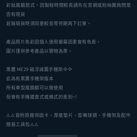
彩鈦風鏡款式，因製程時間較長請先在官網或粉絲團詢問是
否有現貨
若無現貨時須同意較長等待期再下訂單。
產品照片色彩因個人使用螢幕因素會有色差，
圖片僅供參考產品以實物為準。
黑鷹 ME29 磁浮減震手機架🦅🦅
此為有黑鷹手機架版本
所有車型風鏡都可以做使用
但會有手機擺直式或橫式的差別~!
⚠️⚠️皆附原廠保固卡、厚度墊片、歪嘴球頭、手機架及配件
簡易工具包⚠️⚠️