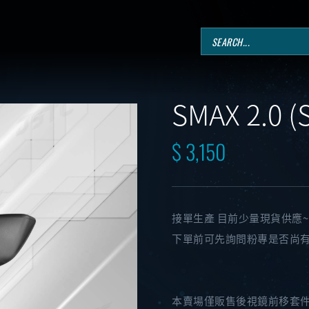
SMAX 2.0 
$ 3,150
接單生產 目前少量現貨供應~
下單前可先詢問粉專是否尚
本賣場僅販售後視鏡前移套