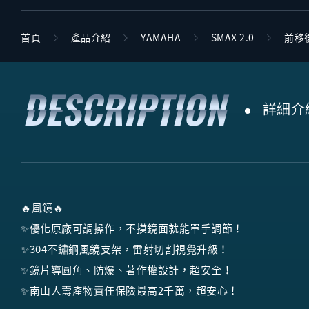
首頁
產品介紹
YAMAHA
SMAX 2.0
前移
詳細介
🔥風鏡🔥
✨優化原廠可調操作，不摸鏡面就能單手調節！
✨304不鏽鋼風鏡支架，雷射切割視覺升級！
✨鏡片導圓角、防爆、著作權設計，超安全！
✨南山人壽產物責任保險最高2千萬，超安心！