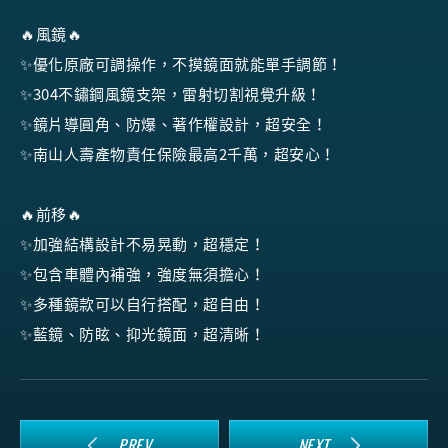
🔥風鏡🔥
✨優化原廠可調操作，不摸鏡面就能單手調節！
✨304不鏽鋼風鏡支架，雷射切割視覺升級！
✨鏡片導圓角、防爆、著作權設計，超安全！
✨南山人壽產物責任保險最高2千萬，超安心！
🔥前移🔥
✨加強結構設計不易晃動，超穩定！
✨包含車體內補強，強度無須擔心！
✨多種鏡款可以自行搭配，超自由！
✨藍鏡、防眩、抑光鏡面，超清晰！
PREV
NEXT