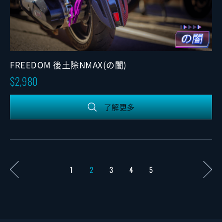
FREEDOM 後土除NMAX(の闇)
2,980
了解更多
1
2
3
4
5