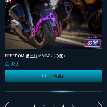
FREEDOM 後土除MMBCU(の闇)
2,980
了解更多
1
2
3
4
5