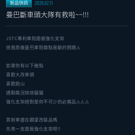
2026.02.11
新品快訊
曼巴斷車頭大隊有救啦~~!!!
JSTC專利車殼面板強化支架
拯救原廠曼巴車殼鎖點易斷的問題⚠️
如果你有以下幾點
喜歡大改車頭
喜歡跑山
通勤路況咪咪貓貓
強化支架絕對是你不可少的必需品⚠️⚠️⚠️
買新車還在觀望改裝品嗎
先來一支面板強化支架吧!!