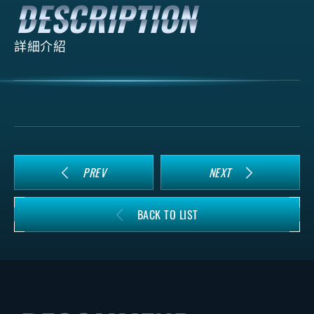
詳細介紹
PREV
NEXT
BACK TO LIST