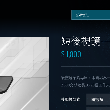
短後視鏡
$ 1,800
後照鏡單購專區，本賣場為
Z300交期較長10-20個工作
後照鏡款式