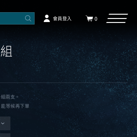
0
會員登入
一組
一組兩支。
天 能等候再下單