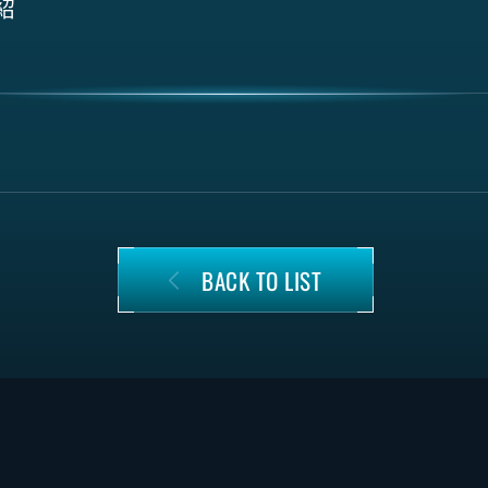
紹
BACK TO LIST