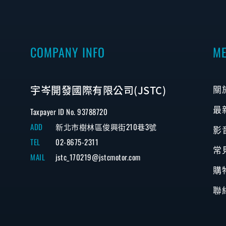
COMPANY INFO
M
宇岑開發國際有限公司(JSTC)
關
最
Taxpayer ID No. 93788720
ADD
新北市樹林區俊興街210巷3號
影
TEL
02-8675-2311
常
MAIL
jstc_170219@jstcmotor.com
購
聯