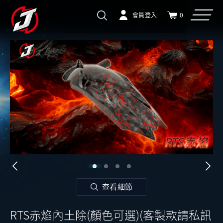
會員登入
0
查看細節
RTS赤焰內土除(顏色可選)(客製款請私訊