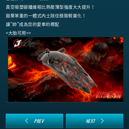
真空吸塑碳纖維相比熱壓薄型強度大大提升！
拋棄笨重的一體式內土除往極致輕量化！
讓"帥"成為您的愛車的標配
<大胎可用>>
PREV
NEXT