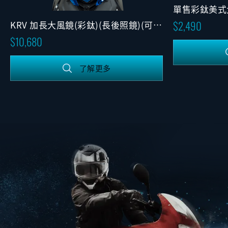
單售彩鈦美式
2,490
KRV 加長大風鏡(彩鈦)(長後照鏡)(可調
版)
10,680
了解更多