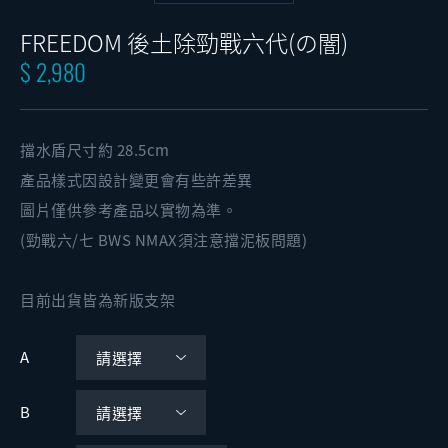
FREEDOM 後土除勁戰六代(の闇)
$ 2,980
擋水盾尺寸約 28.5cm
產品樣式因設計變更會有些許差異
圖片僅供參考產品以實物為準。
(勁戰六/七 BWS NMAX須注意擋泥板問題)
目前出貨皆為新版支架
A
B