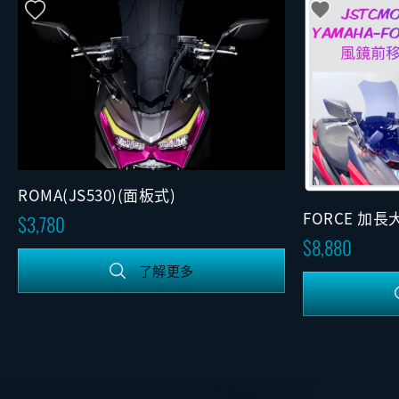
ROMA(JS530)(面板式)
FORCE 加長
3,780
(固定版)
8,880
了解更多