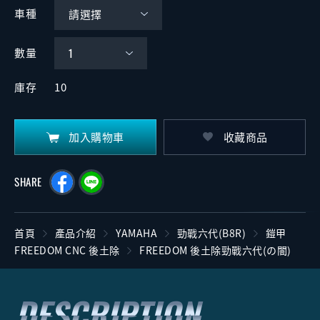
車種
數量
庫存
10
加入購物車
收藏商品
SHARE
首頁
產品介紹
YAMAHA
勁戰六代(B8R)
鎧甲
FREEDOM CNC 後土除
FREEDOM 後土除勁戰六代(の闇)