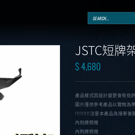
JSTC短牌架(
$ 4,680
產品樣式因設計變更會有些
圖片僅供參考產品以實物為
!!!!!!!!!注意本產品為接單後製
內附牌照燈
內附牌照燈