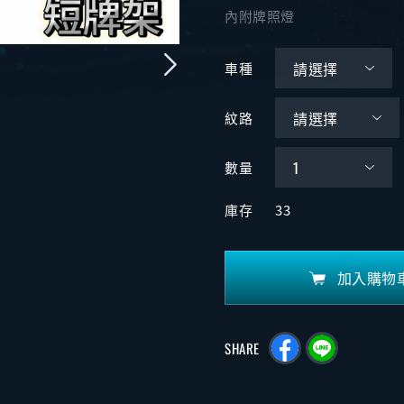
內附牌照燈
車種
紋路
數量
庫存
33
加入購物
SHARE