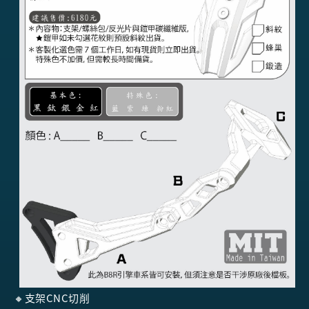
🔸支架CNC切削