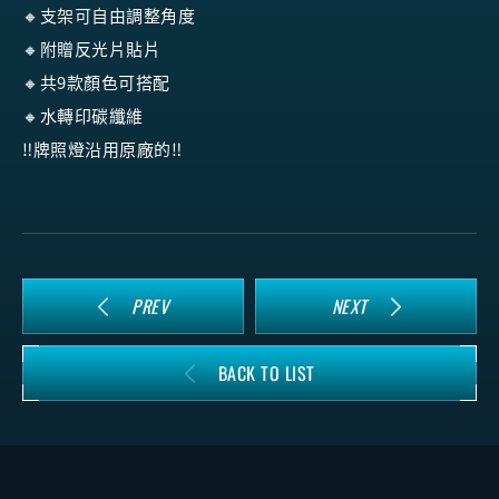
🔸支架可自由調整角度
🔸附贈反光片貼片
🔸共9款顏色可搭配
🔸水轉印碳纖維
‼️牌照燈沿用原廠的‼️
PREV
NEXT
BACK TO LIST