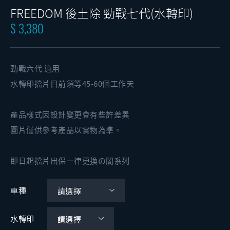
FREEDOM 後土除 勁戰七代(水轉印)
$ 3,380
勁戰六代 適用
水轉印擋片目前須等45-60個工作天
產品樣式因設計變更會有些許差異
圖片僅供參考產品以實物為準。
即日起擋片出保一律更換の闇系列
車種
水轉印