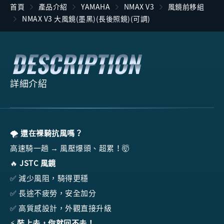
首頁
產品介紹
YAMAHA
NMAX V3
風鏡前移組
NMAX V3 大風鏡(墨黑)(長後照鏡)(可調)
詳細介紹
🌪️
還在裸騎抗風嗎？
高速騎一趟 → 風壓爆頭、超累！🤯
🔥
JSTC 風鏡
✅ 減少風阻，騎得更穩
✅ 長途不疲勞，安全加分
✅ 高質感設計，外觀直接升級
⚡
裝上去，你就回不去！