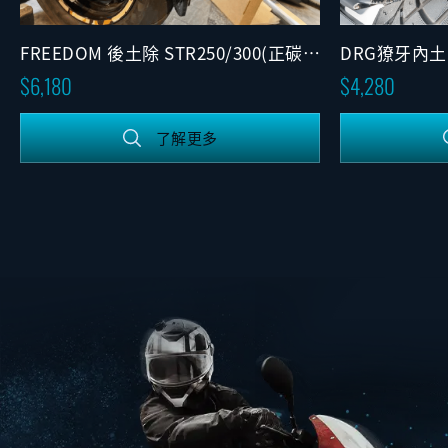
FREEDOM 後土除 STR250/300(正碳纖
DRG獠牙內土
維)
6,180
4,280
了解更多