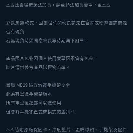
⚠️⚠️此賣場無類法加長，請至類法加長賣場下單⚠️⚠️
彩鈦風鏡款式，因製程時間較長請先在官網或粉絲團詢問是
否有現貨
若無現貨時須同意較長等待期再下訂單。
產品照片色彩因個人使用螢幕因素會有色差，
圖片僅供參考產品以實物為準。
黑鷹 ME29 磁浮減震手機架🦅🦅
此為有黑鷹手機架版本
所有車型風鏡都可以做使用
但會有手機擺直式或橫式的差別~!
⚠️⚠️皆附原廠保固卡、厚度墊片、歪嘴球頭、手機架及配件