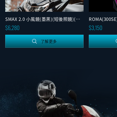
SMAX 2.0 小風鏡(墨黑)(短後照鏡)(固
ROMA(300S
定版)
6,280
3,150
了解更多