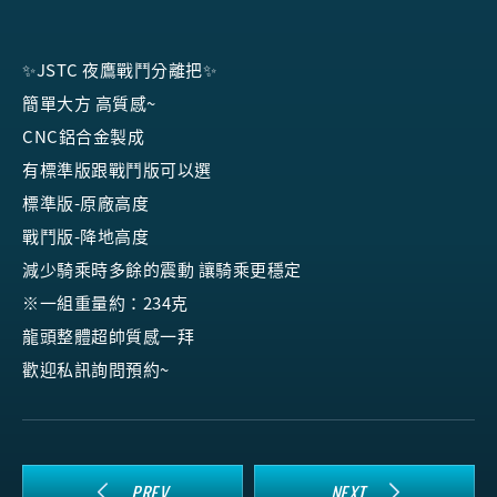
✨JSTC 夜鷹戰鬥分離把✨
簡單大方 高質感~
CNC鋁合金製成
有標準版跟戰鬥版可以選
標準版-原廠高度
戰鬥版-降地高度
減少騎乘時多餘的震動 讓騎乘更穩定
※一組重量約：234克
龍頭整體超帥質感一拜
歡迎私訊詢問預約~
PREV
NEXT