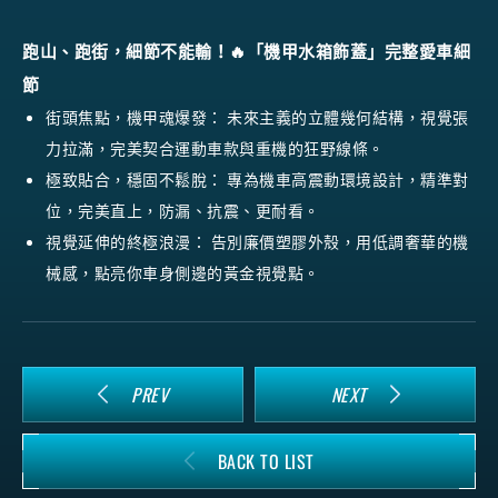
跑山、跑街，細節不能輸！🔥「機甲水箱飾蓋」完整愛車細
節
街頭焦點，機甲魂爆發：
未來主義的立體幾何結構，視覺張
力拉滿，完美契合運動車款與重機的狂野線條。
極致貼合，穩固不鬆脫：
專為機車高震動環境設計，精準對
位，完美直上，防漏、抗震、更耐看。
視覺延伸的終極浪漫：
告別廉價塑膠外殼，用低調奢華的機
械感，點亮你車身側邊的黃金視覺點。
PREV
NEXT
BACK TO LIST