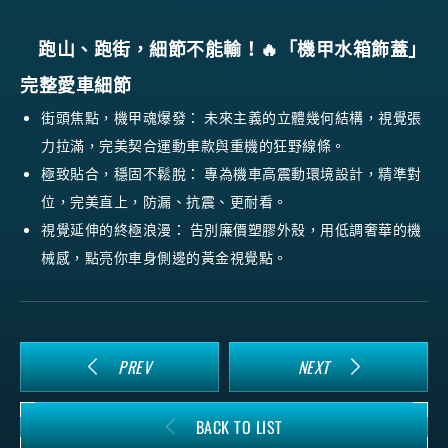
跑山、跑街，細節不能輸！🔥「機甲水箱飾蓋」
完整愛車細節
街頭焦點，機甲魂爆發：
未來主義的立體幾何結構，視覺張
力拉滿，完美契合運動車款與重機的狂野線條。
極致貼合，穩固不鬆脫：
專為機車高震動環境設計，精準對
位，完美直上，防漏、抗震、更耐看。
視覺延伸的終極浪漫：
告別廉價塑膠外殼，用低調奢華的機
械感，點亮你車身側邊的黃金視覺點。
PREV
NEXT
BACK TO LIST