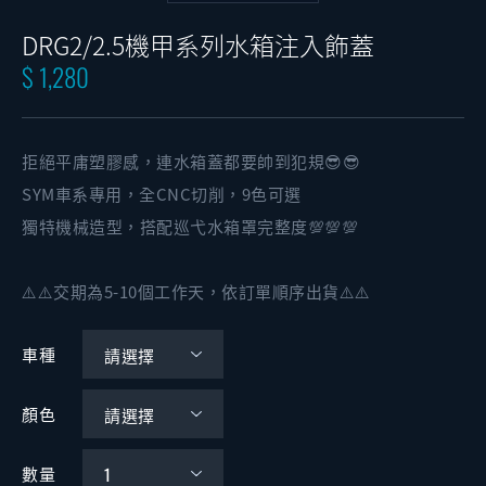
DRG2/2.5機甲系列水箱注入飾蓋
$ 1,280
拒絕平庸塑膠感，連水箱蓋都要帥到犯規😎😎
SYM車系專用，全CNC切削，9色可選
獨特機械造型，搭配巡弋水箱罩完整度💯💯💯
⚠️⚠️交期為5-10個工作天，依訂單順序出貨⚠️⚠️
車種
顏色
數量