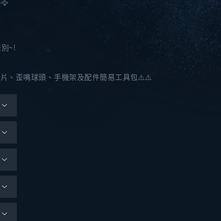
🦅
別~!
墊片、歪嘴球頭、手機架及配件簡易工具包⚠️⚠️