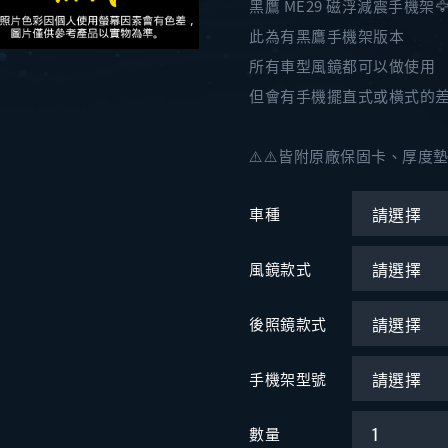
黑鷹 ME29 磁浮減震手機架🦅
此為有黑鷹手機架版本
所有車型風鏡都可以做使用
但會有手機擺直式或橫式的差
⚠️⚠️皆附原廠保固卡、厚度
車種
風鏡款式
後照鏡款式
手機架型號
數量