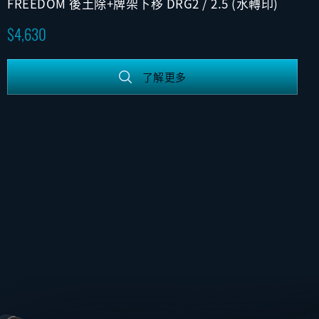
FREEDOM 後土除+牌架下移 DRG2 / 2.5 (水轉印)
4,630
了解更多