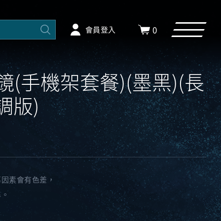
0
會員登入
風鏡(手機架套餐)(墨黑)(長
調版)
幕因素會有色差，
準。