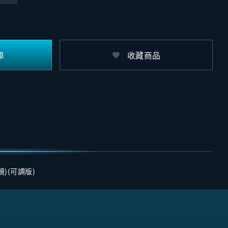
車
收藏商品
鏡)(可調版)