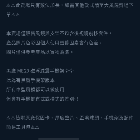
⚠️⚠️此賣場只有類法加長，如需其他款式請至大風鏡賣場下
單⚠️⚠️
本賣場僅販售風鏡與支架不包含後視鏡前移套件，
產品照片色彩因個人使用螢幕因素會有色差，
圖片僅供參考產品以實物為準。
黑鷹 ME29 磁浮減震手機架🦅🦅
此為有黑鷹手機架版本
所有車型風鏡都可以做使用
但會有手機擺直式或橫式的差別~!
⚠️⚠️皆附原廠保固卡、厚度墊片、歪嘴球頭、手機架及配件
簡易工具包⚠️⚠️