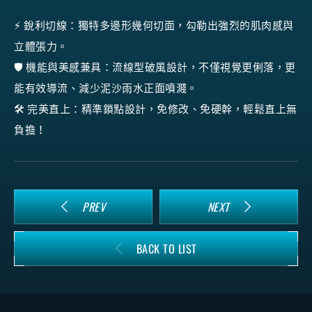
⚡️ 銳利切線：獨特多邊形幾何切面，勾勒出強烈的肌肉感與
立體張力。
🛡️ 機能與美感兼具：流線型破風設計，不僅視覺更俐落，更
能有效導流、減少泥沙雨水正面噴濺。
🛠️ 完美直上：精準鎖點設計，免修改、免硬幹，輕鬆直上無
負擔！
PREV
NEXT
BACK TO LIST