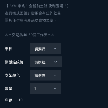
【 SYM 車系！全新前土除 銳利登場！】
產品樣式因設計變更會有些許差異
圖片僅供參考產品以實物為準。
⚠️⚠️交期為40-60個工作天⚠️⚠️
車種
碳纖維紋路
支架顏色
數量
庫存
10