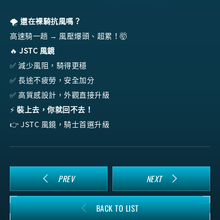
🌪️
還在裸騎抗風嗎？
高速騎一趟 → 風壓爆頭、超累！🤯
🔥
JSTC 風鏡
✅ 減少風阻，騎得更穩
✅ 長途不疲勞，安全加分
✅ 高質感設計，外觀直接升級
⚡
裝上去，你就回不去！
👉 JSTC 風鏡，騎士首選升級
PREV
NEXT
BACK TO LIST