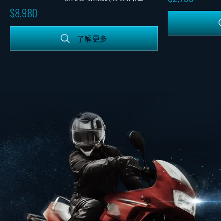
照鏡)(可調版)
8,980
了解更多