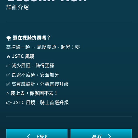
詳細介紹
🌪️
還在裸騎抗風嗎？
高速騎一趟 → 風壓爆頭、超累！🤯
🔥
JSTC 風鏡
✅ 減少風阻，騎得更穩
✅ 長途不疲勞，安全加分
✅ 高質感設計，外觀直接升級
⚡
裝上去，你就回不去！
👉 JSTC 風鏡，騎士首選升級
PREV
NEXT