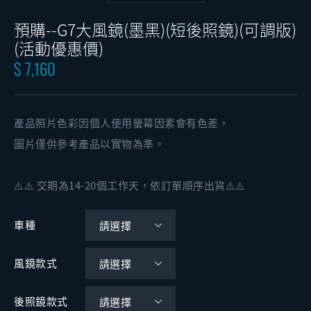
預購--G7大風鏡(墨黑)(短後照鏡)(可調版)
(活動優惠價)
$ 7,160
產品照片色彩因個人使用螢幕因素會有色差，
圖片僅供參考產品以實物為準。
⚠️⚠️ 交期為14-20個工作天，依訂單順序出貨⚠️⚠️
車種
風鏡款式
後照鏡款式