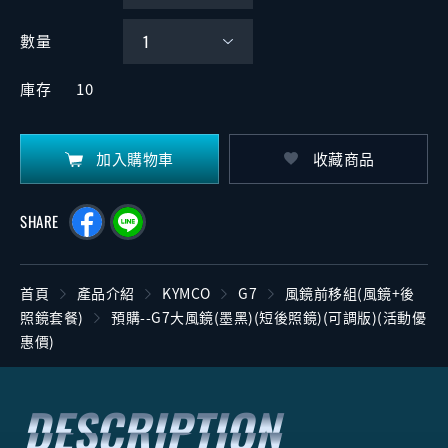
數量
庫存
10
加入購物車
收藏商品
SHARE
首頁
產品介紹
KYMCO
G7
風鏡前移組(風鏡+後
照鏡套餐)
預購--G7大風鏡(墨黑)(短後照鏡)(可調版)(活動優
惠價)