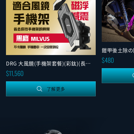
鎧甲後土除の
480
DRG 大風鏡(手機架套餐)(彩鈦)(長後
照鏡)(可調版)
11,560
了解更多