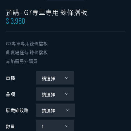
預購--G7專車專用 鍊條擋板
$ 3,980
G7專車專用鍊條擋板
此賣場僅有 鍊條擋板
赤焰需另外購買
車種
品項
碳纖維紋路
數量