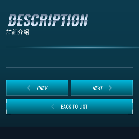
詳細介紹
PREV
NEXT
BACK TO LIST