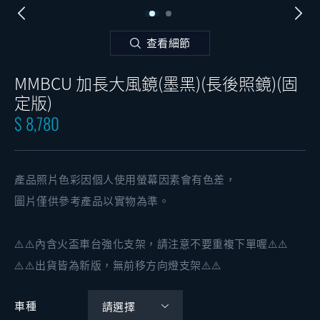
查看細節
MMBCU 加長大風鏡(墨黑)(長後照鏡)(固
定版)
$ 8,780
產品照片色彩因個人使用螢幕因素會有色差，
圖片僅供參考產品以實物為準。
⚠️⚠️內含火盃車台強化支架，請注意不要重複下單喔⚠️⚠️
⚠️⚠️出貨皆為新版，無前移方向燈支架⚠️⚠️
車種