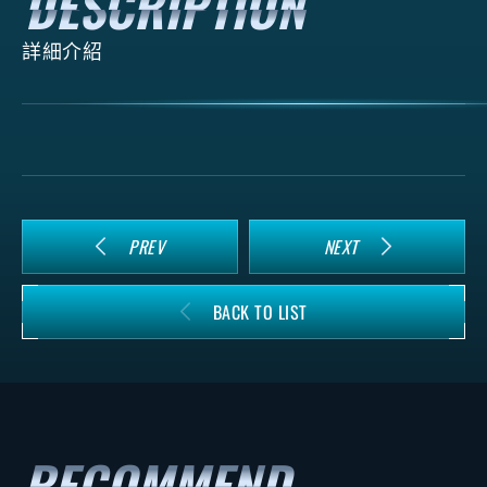
詳細介紹
PREV
NEXT
BACK TO LIST