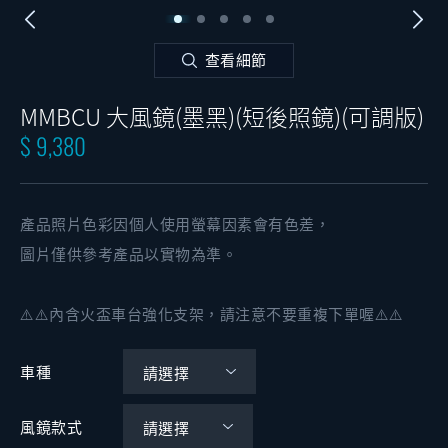
查看細節
MMBCU 大風鏡(墨黑)(短後照鏡)(可調版)
$ 9,380
產品照片色彩因個人使用螢幕因素會有色差，
圖片僅供參考產品以實物為準。
⚠️⚠️內含火盃車台強化支架，請注意不要重複下單喔⚠️⚠️
車種
風鏡款式