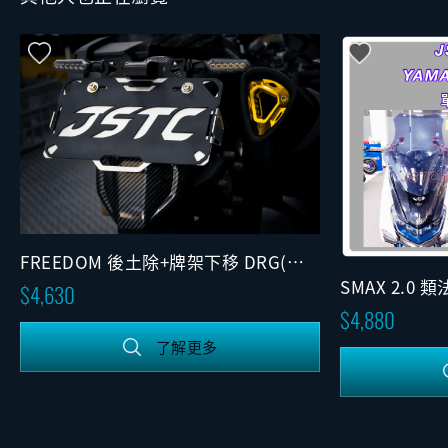
FREEDOM 後土除+牌架下移 DRG(水
轉印)
SMAX 2.0
4,630
版)
4,880
了解更多